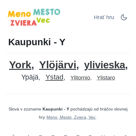
Hrať hru
Kaupunki - Y
York
Ylöjärvi
ylivieska
Ypäjä
Ystad
Ylitornio
Ylistaro
Slová v zozname
Kaupunki - Y
pochádzajú od hráčov slovnej
hry
Meno, Mesto, Zviera, Vec
.