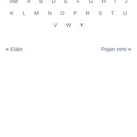
vše
A
B
D
E
F
G
H
I
J
K
L
M
N
O
P
R
S
T
U
V
W
Y
«
Eläin
Pojan nimi
»