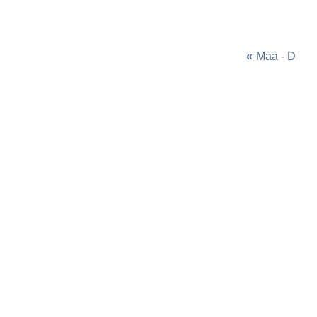
«
Maa - D