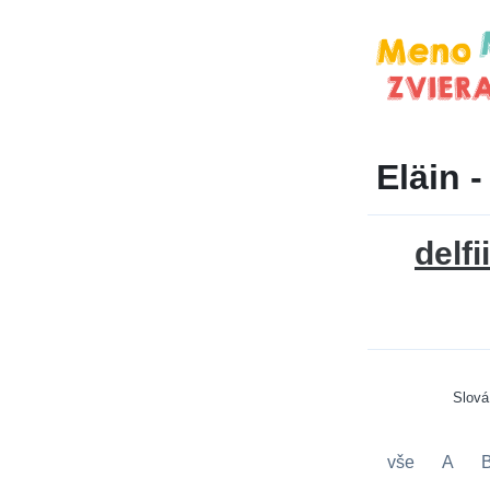
Eläin -
delfi
Slov
vše
A