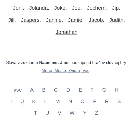
Joni
Jolanda
Joke
Joe
Jochem
Jip
Jill
Jaspers
Janine
Jamie
Jacob
Judith
Jonathan
Slová v zozname
Naam met J
pochádzajú od hráčov slovnej hry
Meno, Mesto, Zviera, Vec
.
vše
A
B
C
D
E
F
G
H
I
J
K
L
M
N
O
P
R
S
T
U
V
W
Y
Z