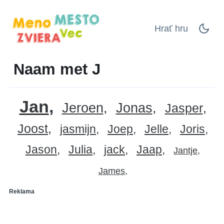
Hrať hru
Naam met J
Jan
Jeroen
Jonas
Jasper
Joost
jasmijn
Joep
Jelle
Joris
Jason
Julia
jack
Jaap
Jantje
James
Reklama