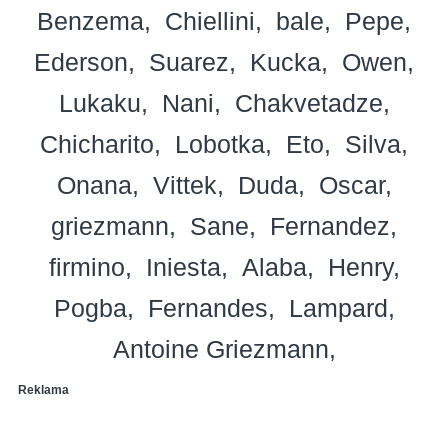
Benzema
Chiellini
bale
Pepe
Ederson
Suarez
Kucka
Owen
Lukaku
Nani
Chakvetadze
Chicharito
Lobotka
Eto
Silva
Onana
Vittek
Duda
Oscar
griezmann
Sane
Fernandez
firmino
Iniesta
Alaba
Henry
Pogba
Fernandes
Lampard
Antoine Griezmann
Reklama