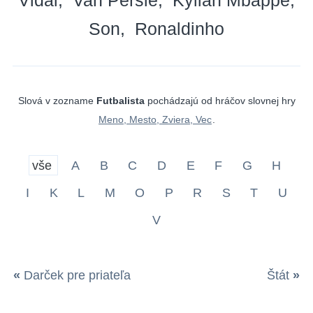
Son
Ronaldinho
Slová v zozname
Futbalista
pochádzajú od hráčov slovnej hry
Meno, Mesto, Zviera, Vec
.
vše
A
B
C
D
E
F
G
H
I
K
L
M
O
P
R
S
T
U
V
«
Darček pre priateľa
Štát
»