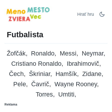
Hrať hru
Futbalista
Žofčák
Ronaldo
Messi
Neymar
Cristiano Ronaldo
Ibrahimovič
Čech
Škriniar
Hamšík
Zidane
Pele
Čavrič
Wayne Rooney
Torres
Umtiti
Reklama