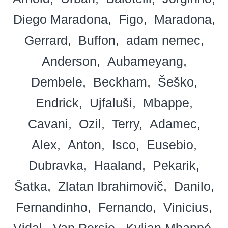
Diego Maradona
Figo
Maradona
Gerrard
Buffon
adam nemec
Anderson
Aubameyang
Dembele
Beckham
Šeško
Endrick
Ujfaluši
Mbappe
Cavani
Ozil
Terry
Adamec
Alex
Anton
Isco
Eusebio
Dubravka
Haaland
Pekarik
Šatka
Zlatan Ibrahimovič
Danilo
Fernandinho
Fernando
Vinicius
Vidal
Van Persie
Kylian Mbappé