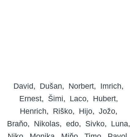
David
Dušan
Norbert
Imrich
Ernest
Šimi
Laco
Hubert
Henrich
Riško
Hijo
Jožo
Braňo
Nikolas
edo
Sivko
Luna
Niko
Monika
Miňo
Timo
Pavol