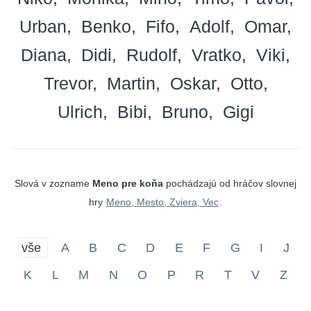
Urban
Benko
Fifo
Adolf
Omar
Diana
Didi
Rudolf
Vratko
Viki
Trevor
Martin
Oskar
Otto
Ulrich
Bibi
Bruno
Gigi
Slová v zozname
Meno pre koňa
pochádzajú od hráčov slovnej
hry
Meno, Mesto, Zviera, Vec
.
vše
A
B
C
D
E
F
G
I
J
K
L
M
N
O
P
R
T
V
Z