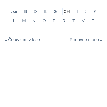
vše
B
D
E
G
CH
I
J
K
L
M
N
O
P
R
T
V
Z
«
Čo uvidím v lese
Prídavné meno
»