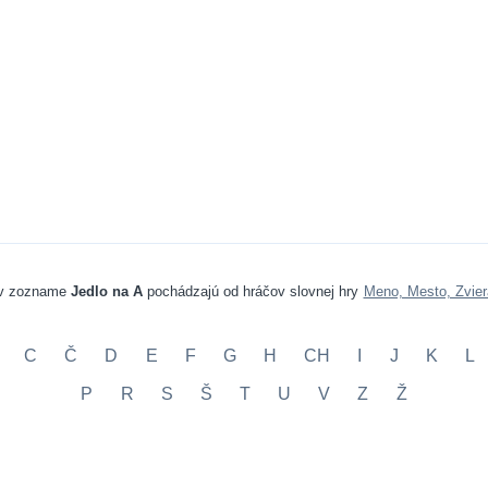
 v zozname
Jedlo na A
pochádzajú od hráčov slovnej hry
Meno, Mesto, Zvier
C
Č
D
E
F
G
H
CH
I
J
K
L
P
R
S
Š
T
U
V
Z
Ž