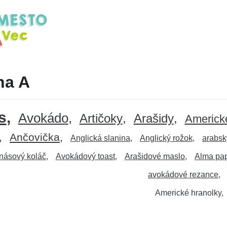
na A
s
Avokádo
Artičoky
Arašidy
Americk
Ančovička
Anglická slanina
Anglický rožok
arabsk
násový koláč
Avokádový toast
Arašidové maslo
Alma pap
avokádové rezance
Americké hranolky