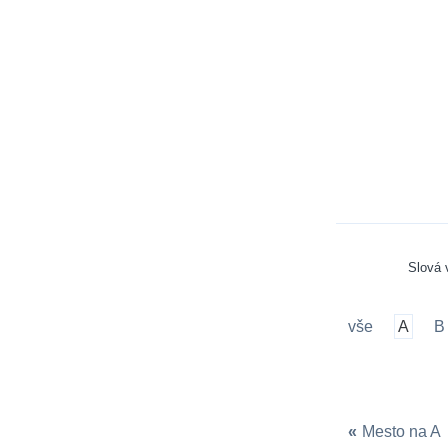
Slová
vše
A
B
«
Mesto na A