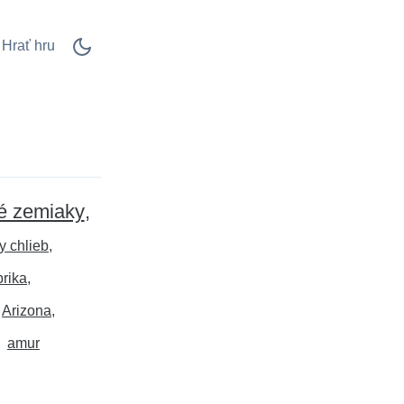
Hrať hru
é zemiaky
y chlieb
rika
Arizona
amur