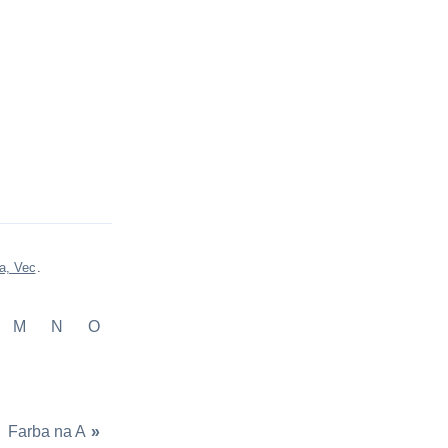
a, Vec
.
M
N
O
Farba na A
»