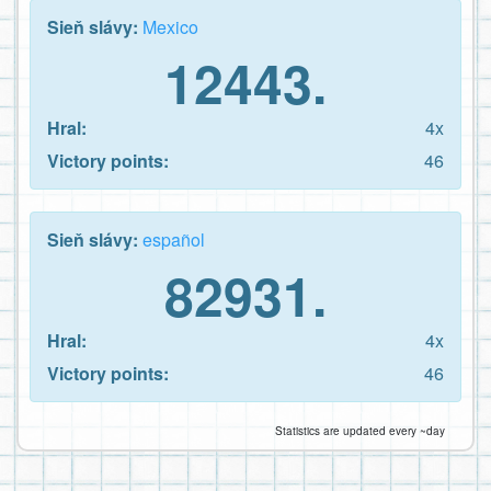
Sieň slávy:
Mexico
12443.
Hral:
4x
Victory points:
46
Sieň slávy:
español
82931.
Hral:
4x
Victory points:
46
Statistics are updated every ~day