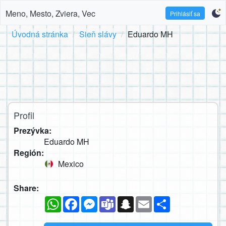
Meno, Mesto, Zviera, Vec
Prihlásiť sa
Úvodná stránka
Sieň slávy
Eduardo MH
Profil
Prezývka:
Eduardo MH
Región:
Mexico
Share:
WhatsApp
Facebook
Messenger
Teams
Snapchat
Email
Zdieľaj