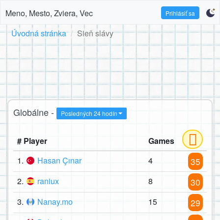
Meno, Mesto, Zviera, Vec
Prihlásiť sa
Úvodná stránka
Sieň slávy
Globálne -
Posledných 24 hodín
# Player
Games
1.
Hasan Çınar
4
35
2.
raniux
8
30
3.
Nanay.mo
15
29