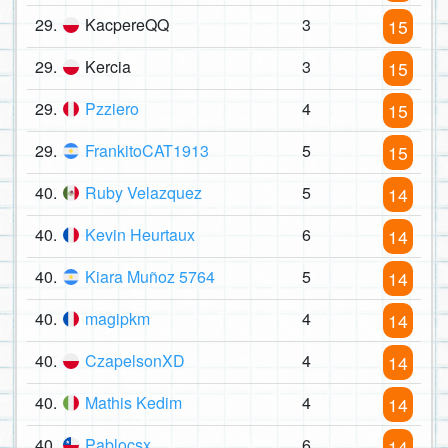
29.
KacpereQQ
3
15
29.
Kercia
3
15
29.
Pzziero
4
15
29.
FrankitoCAT1913
5
15
40.
Ruby Velazquez
5
14
40.
Kevin Heurtaux
6
14
40.
Kiara Muñoz 5764
5
14
40.
magipkm
4
14
40.
CzapelsonXD
4
14
40.
Mathis Kedim
4
14
40.
Pablocsx
6
14