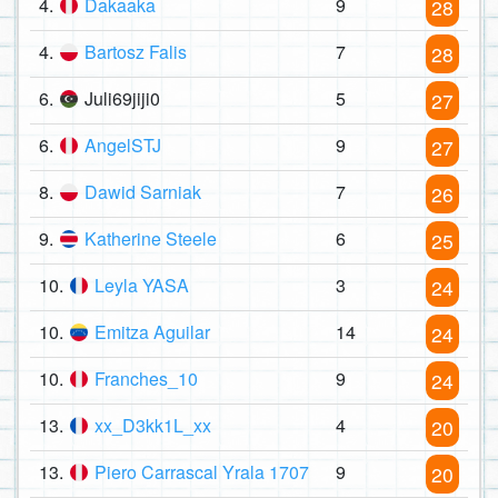
4.
Dakaaka
9
28
4.
Bartosz Falis
7
28
6.
Juli69jiji0
5
27
6.
AngelSTJ
9
27
8.
Dawid Sarniak
7
26
9.
Katherine Steele
6
25
10.
Leyla YASA
3
24
10.
Emitza Aguilar
14
24
10.
Franches_10
9
24
13.
xx_D3kk1L_xx
4
20
13.
Piero Carrascal Yrala 1707
9
20