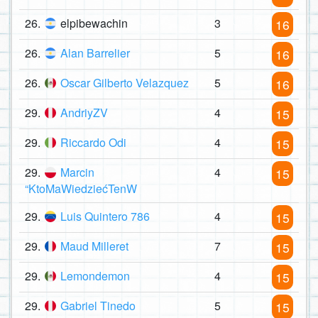
26.
elpibewachin
3
16
26.
Alan Barrelier
5
16
26.
Oscar Gilberto Velazquez
5
16
29.
AndriyZV
4
15
29.
Riccardo Odi
4
15
29.
Marcin
4
15
“KtoMaWiedziećTenW
29.
Luis Quintero 786
4
15
29.
Maud Milleret
7
15
29.
Lemondemon
4
15
29.
Gabriel Tinedo
5
15