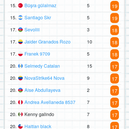
15.
Büşra gülalmaz
5
19
15.
Santiago Skr
5
19
17.
Sevoliii
3
18
17.
Jaider Granados Rozo
10
18
17.
Franek 9709
5
18
20.
Selmedy Catalan
15
17
20.
NovaStrike64 Nova
9
17
20.
Aise Abdullayeva
2
17
20.
Andrea Avellaneda 8537
7
17
20.
Kenny galindo
7
17
20.
Haitian black
8
17