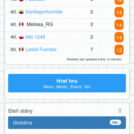
40.
SantiagoHumilde
2
14
40.
Melissa_RG
3
14
40.
tobi 1248
2
14
50.
Leslie Fuentes
7
13
Statistics are updated every ~5 minutes
Hrať hru
Meno, Mesto, Zviera, Vec
Sieň slávy
Globálne
5M+