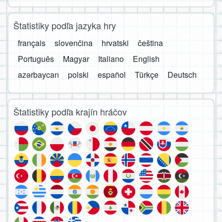
Štatistiky podľa jazyka hry
français
slovenčina
hrvatski
čeština
Português
Magyar
Italiano
English
azərbaycan
polski
español
Türkçe
Deutsch
Štatistiky podľa krajín hráčov