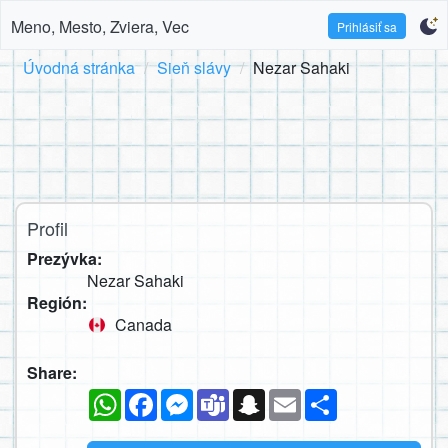
Meno, Mesto, Zviera, Vec
Prihlásiť sa
Úvodná stránka
Sieň slávy
Nezar Sahaki
Profil
Prezývka:
Nezar Sahaki
Región:
Canada
Share:
WhatsApp
Facebook
Messenger
Teams
Snapchat
Email
Zdieľaj