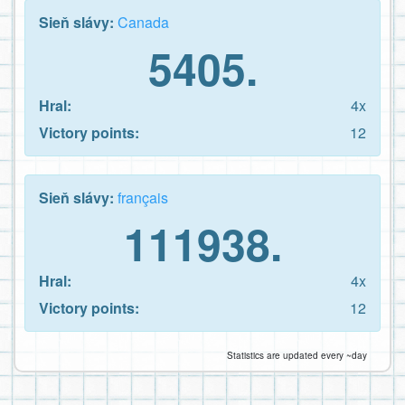
Sieň slávy:
Canada
5405.
Hral:
4x
Victory points:
12
Sieň slávy:
français
111938.
Hral:
4x
Victory points:
12
Statistics are updated every ~day