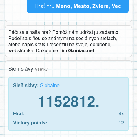
Hrať hru
Meno, Mesto, Zviera, Vec
Páči sa ti naša hra? Pomôž nám udržať ju zadarmo.
Podeľ sa s ňou so známymi na sociálnych sieťach,
alebo napíš krátku recenziu na svojej obľúbenej
webstránke. Ďakujeme, tím
Gamiac.net
.
Sieň slávy
Všetky
Sieň slávy:
Globálne
1152812.
Hral:
4x
Victory points:
12