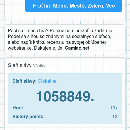
Hrať hru
Meno, Mesto, Zviera, Vec
Páči sa ti naša hra? Pomôž nám udržať ju zadarmo.
Podeľ sa s ňou so známymi na sociálnych sieťach,
alebo napíš krátku recenziu na svojej obľúbenej
webstránke. Ďakujeme, tím
Gamiac.net
.
Sieň slávy
Všetky
Sieň slávy:
Globálne
1058849.
Hral:
10x
Victory points:
13