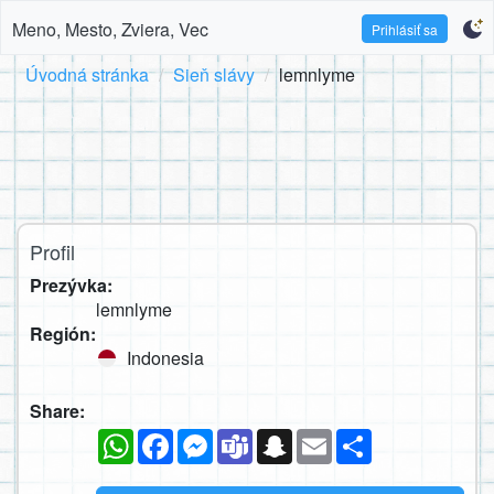
Meno, Mesto, Zviera, Vec
Prihlásiť sa
Úvodná stránka
Sieň slávy
lemnlyme
Profil
Prezývka:
lemnlyme
Región:
Indonesia
Share:
WhatsApp
Facebook
Messenger
Teams
Snapchat
Email
Zdieľaj