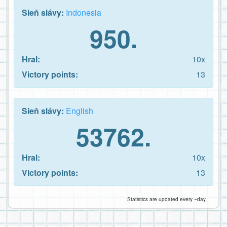
Sieň slávy:
Indonesia
950.
Hral:
10x
Victory points:
13
Sieň slávy:
English
53762.
Hral:
10x
Victory points:
13
Statistics are updated every ~day