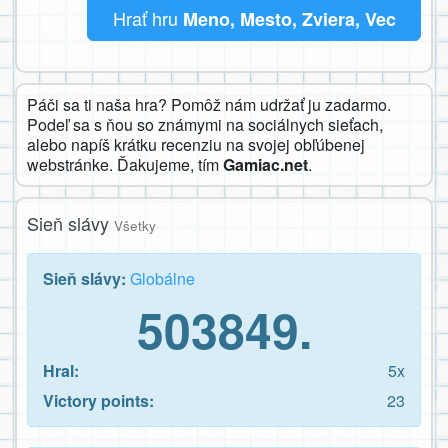
Hrať hru
Meno, Mesto, Zviera, Vec
Páči sa ti naša hra? Pomôž nám udržať ju zadarmo.
Podeľ sa s ňou so známymi na sociálnych sieťach,
alebo napíš krátku recenziu na svojej obľúbenej
webstránke. Ďakujeme, tím
Gamiac.net
.
Sieň slávy
Všetky
Sieň slávy:
Globálne
503849.
Hral:
5x
Victory points:
23