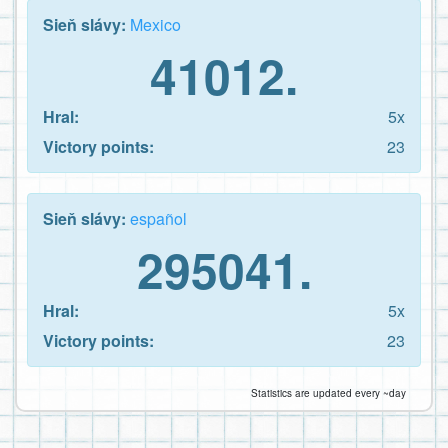
Sieň slávy:
Mexico
41012.
Hral:
5x
Victory points:
23
Sieň slávy:
español
295041.
Hral:
5x
Victory points:
23
Statistics are updated every ~day