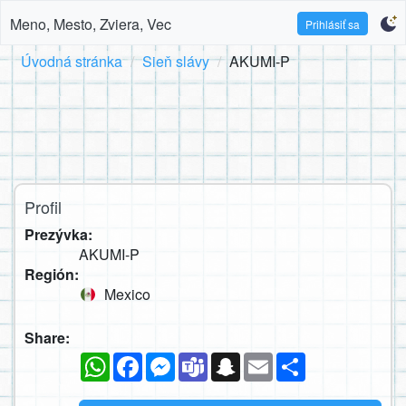
Meno, Mesto, Zviera, Vec
Prihlásiť sa
Úvodná stránka
Sieň slávy
AKUMI-P
Profil
Prezývka:
AKUMI-P
Región:
Mexico
Share:
WhatsApp
Facebook
Messenger
Teams
Snapchat
Email
Zdieľaj