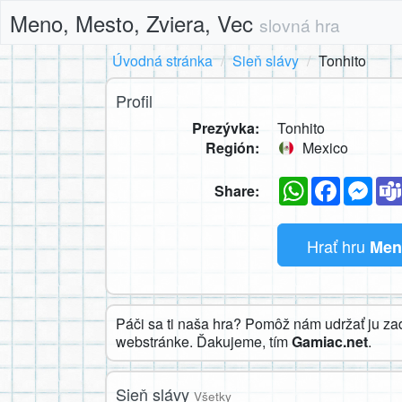
Meno, Mesto, Zviera, Vec
slovná hra
Úvodná stránka
Sieň slávy
Tonhito
Profil
Prezývka:
Tonhito
Región:
Mexico
WhatsApp
Faceboo
Mes
Share:
Hrať hru
Meno
Páči sa ti naša hra? Pomôž nám udržať ju za
webstránke. Ďakujeme, tím
Gamiac.net
.
Sieň slávy
Všetky