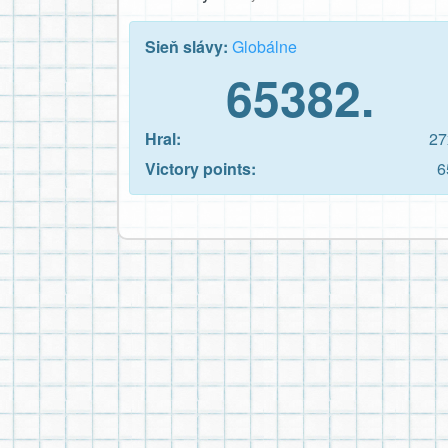
Sieň slávy:
Globálne
65382.
Hral:
27
Victory points:
6