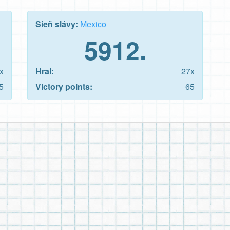
Sieň slávy:
Mexico
5912.
x
Hral:
27x
5
Victory points:
65