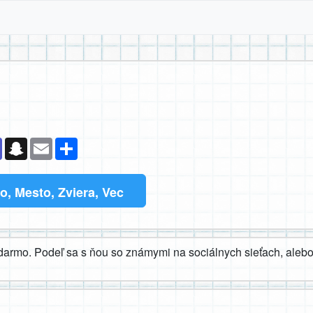
k
senger
Teams
Snapchat
Email
Zdieľaj
, Mesto, Zviera, Vec
darmo. Podeľ sa s ňou so známymi na sociálnych sieťach, alebo 