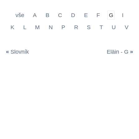
vše
A
B
C
D
E
F
G
I
K
L
M
N
P
R
S
T
U
V
«
Slovník
Eläin - G
»