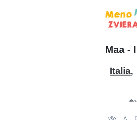
Maa - I
Italia
Slov
vše
A