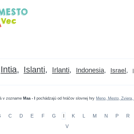
Intia
Islanti
Irlanti
Indonesia
Israel
á v zozname
Maa - I
pochádzajú od hráčov slovnej hry
Meno, Mesto, Zviera,
B
C
D
E
F
G
I
K
L
M
N
P
R
V