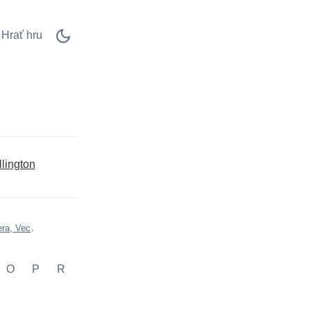
Hrať hru
lington
era, Vec
.
O
P
R