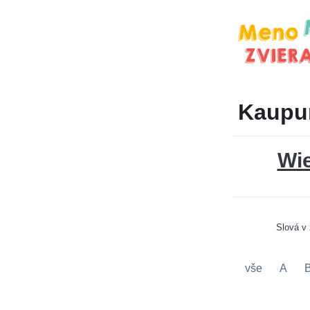
Kaupun
Wi
Slová v
vše
A