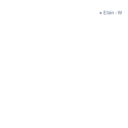
«
Eläin - W