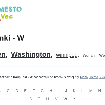
ki - W
en
Washington
winnipeg
Wuhan
Wel
 zozname
Kaupunki - W
pochádzajú od hráčov slovnej hry
Meno, Mesto, Zvi
B
C
D
E
F
G
H
I
J
K
L
M
N
S
T
U
V
W
Y