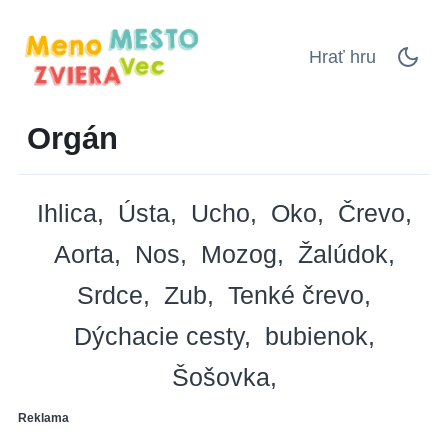
Hrať hru
Orgán
Ihlica
Ústa
Ucho
Oko
Črevo
Aorta
Nos
Mozog
Žalúdok
Srdce
Zub
Tenké črevo
Dýchacie cesty
bubienok
Šošovka
Reklama