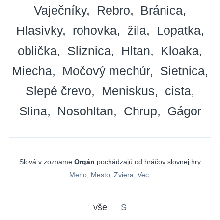
Vaječníky
Rebro
Bránica
Hlasivky
rohovka
žila
Lopatka
oblička
Sliznica
Hltan
Kloaka
Miecha
Močový mechúr
Sietnica
Slepé črevo
Meniskus
cista
Slina
Nosohltan
Chrup
Gágor
Slová v zozname
Orgán
pochádzajú od hráčov slovnej hry
Meno, Mesto, Zviera, Vec
.
vše
S