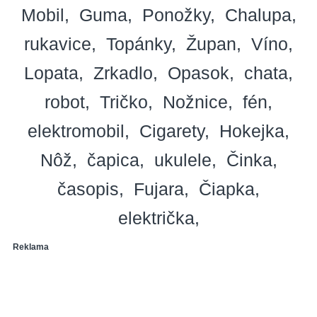
Mobil
Guma
Ponožky
Chalupa
rukavice
Topánky
Župan
Víno
Lopata
Zrkadlo
Opasok
chata
robot
Tričko
Nožnice
fén
elektromobil
Cigarety
Hokejka
Nôž
čapica
ukulele
Činka
časopis
Fujara
Čiapka
električka
Reklama