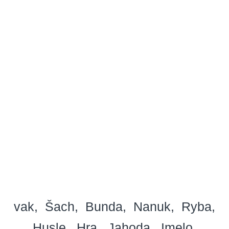
vak
Šach
Bunda
Nanuk
Ryba
Husle
Hra
Jahoda
Imelo