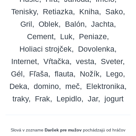
Tenisky
Retiazka
Kniha
Sako
Gril
Oblek
Balón
Jachta
Cement
Luk
Peniaze
Holiaci strojček
Dovolenka
Internet
Vŕtačka
vesta
Sveter
Gél
Fľaša
flauta
Nožík
Lego
Deka
domino
meč
Elektronika
traky
Frak
Lepidlo
Jar
jogurt
Slová v zozname
Darček pre mužov
pochádzajú od hráčov