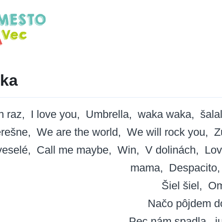
čka
n raz
I love you
Umbrella
waka waka
šala
rešne
We are the world
We will rock you
Z
veselé
Call me maybe
Win
V dolinách
Lov
mama
Despacito
Šiel šiel
O
Načo pôjdem 
Pec nám spadla
j