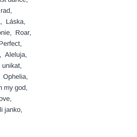
 rad
a
Láska
nie
Roar
Perfect
Aleluja
unikat
Ophelia
h my god
love
li janko