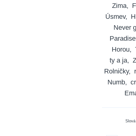
Zima
F
Úsmev
H
Never g
Paradise
Horou
ty a ja
Rolničky
Numb
cr
Ema
Slová