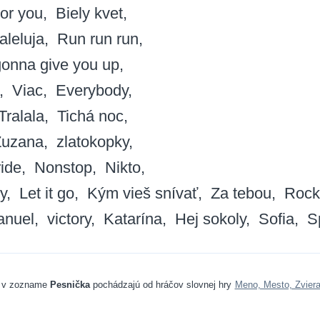
or you
Biely kvet
aleluja
Run run run
onna give you up
Viac
Everybody
Tralala
Tichá noc
Zuzana
zlatokopky
ride
Nonstop
Nikto
y
Let it go
Kým vieš snívať
Za tebou
Rock
nuel
victory
Katarína
Hej sokoly
Sofia
S
 v zozname
Pesnička
pochádzajú od hráčov slovnej hry
Meno, Mesto, Zviera