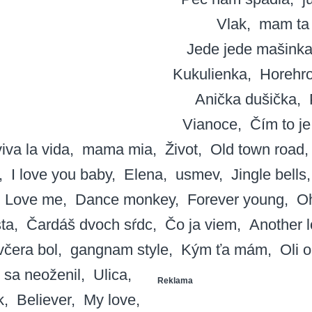
Vlak
mam ta
Jede jede mašink
Kukulienka
Horehro
Anička dušička
Vianoce
Čím to je
viva la vida
mama mia
Život
Old town road
I love you baby
Elena
usmev
Jingle bells
Love me
Dance monkey
Forever young
O
ta
Čardáš dvoch sŕdc
Čo ja viem
Another 
včera bol
gangnam style
Kým ťa mám
Oli o
 sa neoženil
Ulica
Reklama
k
Believer
My love