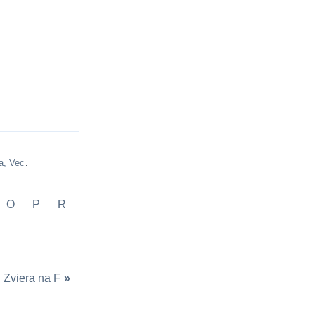
a, Vec
.
O
P
R
Zviera na F
»