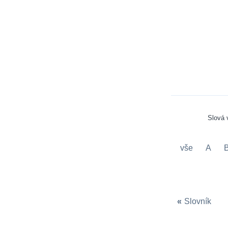
Slová
vše
A
«
Slovník