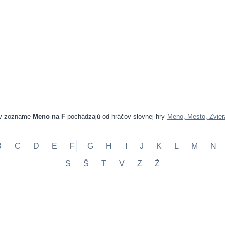
 v zozname
Meno na F
pochádzajú od hráčov slovnej hry
Meno, Mesto, Zvier
B
C
D
E
F
G
H
I
J
K
L
M
N
S
Š
T
V
Z
Ž