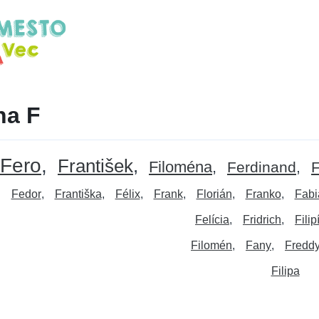
na F
Fero
František
Filoména
Ferdinand
F
Fedor
Františka
Félix
Frank
Florián
Franko
Fabi
Felícia
Fridrich
Filip
Filomén
Fany
Fredd
Filipa