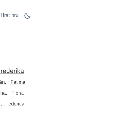
Hrať hru
rederika
án
Fatima
ína
Flora
y
Federica