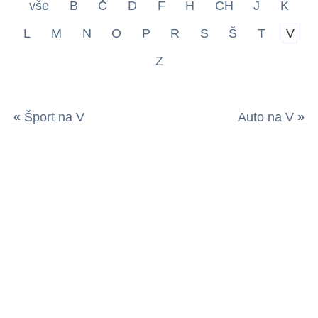
vše
B
Č
D
F
H
CH
J
K
L
M
N
O
P
R
S
Š
T
V
Z
«
Šport na V
Auto na V
»