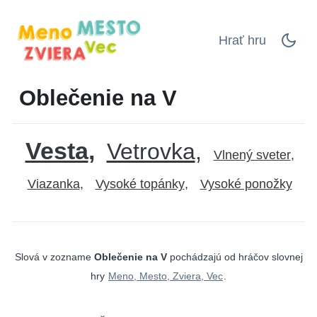
Hrať hru
Oblečenie na V
Vesta
Vetrovka
Vlnený sveter
Viazanka
Vysoké topánky
Vysoké ponožky
Slová v zozname
Oblečenie na V
pochádzajú od hráčov slovnej
hry
Meno, Mesto, Zviera, Vec
.