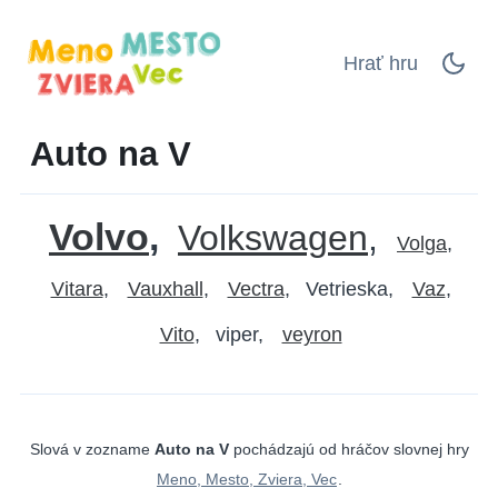
Hrať hru
Auto na V
Volvo
Volkswagen
Volga
Vitara
Vauxhall
Vectra
Vetrieska
Vaz
Vito
viper
veyron
Slová v zozname
Auto na V
pochádzajú od hráčov slovnej hry
Meno, Mesto, Zviera, Vec
.