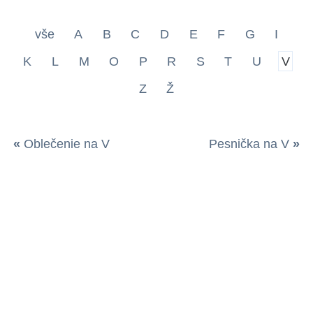
vše
A
B
C
D
E
F
G
I
K
L
M
O
P
R
S
T
U
V
Z
Ž
«
Oblečenie na V
Pesnička na V
»