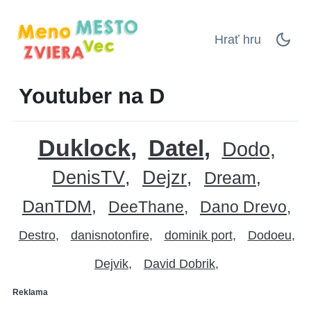
Hrať hru
Youtuber na D
Duklock
Datel
Dodo
DenisTV
Dejzr
Dream
DanTDM
DeeThane
Dano Drevo
Destro
danisnotonfire
dominik port
Dodoeu
Dejvik
David Dobrik
Reklama