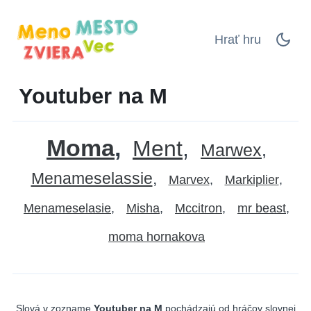
Hrať hru
Youtuber na M
Moma
Ment
Marwex
Menameselassie
Marvex
Markiplier
Menameselasie
Misha
Mccitron
mr beast
moma hornakova
Slová v zozname
Youtuber na M
pochádzajú od hráčov slovnej