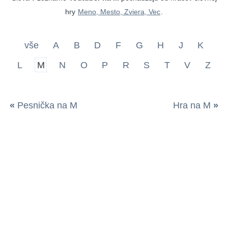
hry
Meno, Mesto, Zviera, Vec
.
vše
A
B
D
F
G
H
J
K
L
M
N
O
P
R
S
T
V
Z
«
Pesnička na M
Hra na M
»