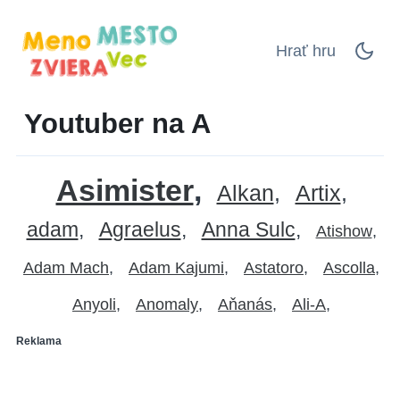
Hrať hru
Youtuber na A
Asimister
Alkan
Artix
adam
Agraelus
Anna Sulc
Atishow
Adam Mach
Adam Kajumi
Astatoro
Ascolla
Anyoli
Anomaly
Aňanás
Ali-A
Reklama