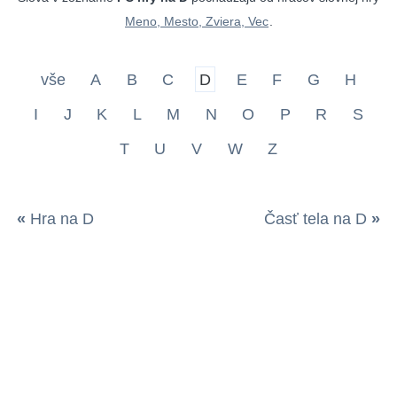
Meno, Mesto, Zviera, Vec
.
vše
A
B
C
D
E
F
G
H
I
J
K
L
M
N
O
P
R
S
T
U
V
W
Z
«
Hra na D
Časť tela na D
»