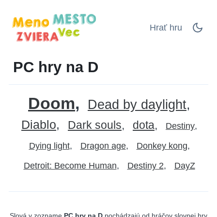
Hrať hru
PC hry na D
Doom
Dead by daylight
Diablo
Dark souls
dota
Destiny
Dying light
Dragon age
Donkey kong
Detroit: Become Human
Destiny 2
DayZ
Slová v zozname
PC hry na D
pochádzajú od hráčov slovnej hry