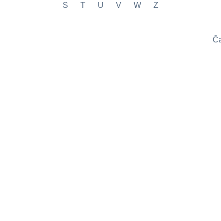
S
T
U
V
W
Z
Ča