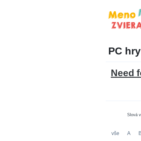
PC hry
Need f
Slová 
vše
A