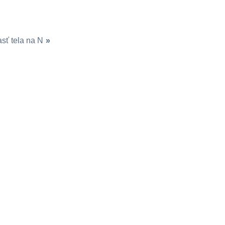
sť tela na N
»