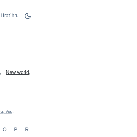
Hrať hru
New world
ra, Vec
.
O
P
R