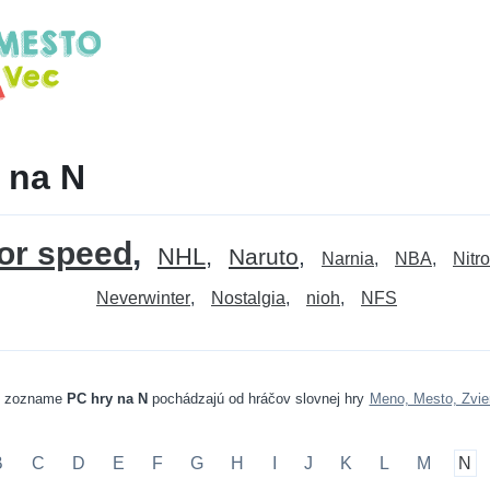
 na N
or speed
NHL
Naruto
Narnia
NBA
Nitro
Neverwinter
Nostalgia
nioh
NFS
v zozname
PC hry na N
pochádzajú od hráčov slovnej hry
Meno, Mesto, Zvie
B
C
D
E
F
G
H
I
J
K
L
M
N