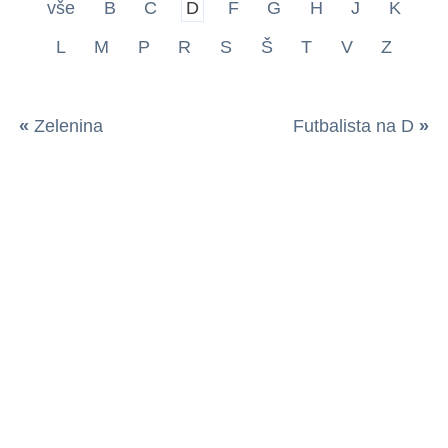
vše
B
C
D
F
G
H
J
K
L
M
P
R
S
Š
T
V
Z
«
Zelenina
Futbalista na D
»