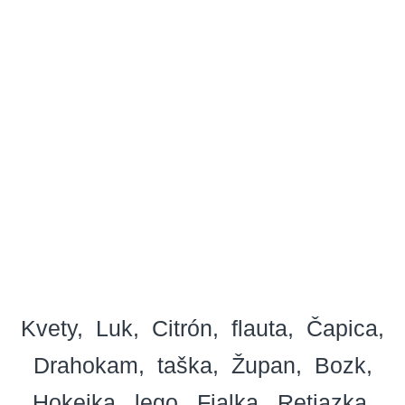
Kvety
Luk
Citrón
flauta
Čapica
Drahokam
taška
Župan
Bozk
Hokejka
lego
Fialka
Retiazka