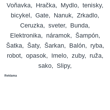
Voňavka
Hračka
Mydlo
tenisky
bicykel
Gate
Nanuk
Zrkadlo
Ceruzka
sveter
Bunda
Elektronika
náramok
Šampón
Šatka
Šaty
Šarkan
Balón
ryba
robot
opasok
Imelo
zuby
ruža
sako
Slipy
Reklama