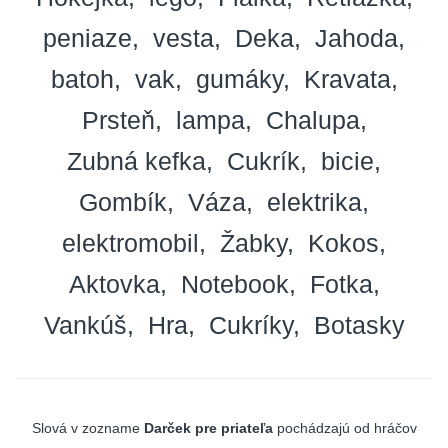
peniaze
vesta
Deka
Jahoda
batoh
vak
gumáky
Kravata
Prsteň
lampa
Chalupa
Zubná kefka
Cukrík
bicie
Gombík
Váza
elektrika
elektromobil
Žabky
Kokos
Aktovka
Notebook
Fotka
Vankúš
Hra
Cukríky
Botasky
Slová v zozname
Darček pre priateľa
pochádzajú od hráčov