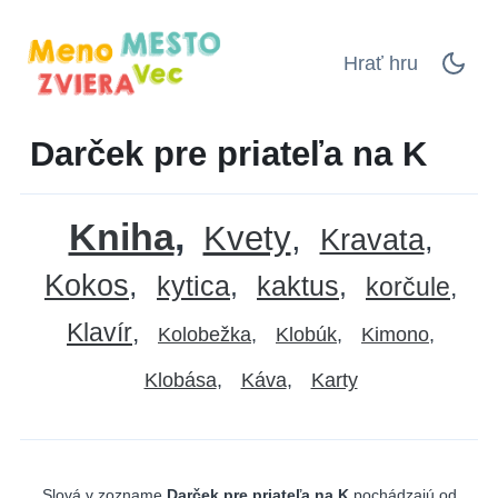
Hrať hru
Darček pre priateľa na K
Kniha
Kvety
Kravata
Kokos
kytica
kaktus
korčule
Klavír
Kolobežka
Klobúk
Kimono
Klobása
Káva
Karty
Slová v zozname
Darček pre priateľa na K
pochádzajú od