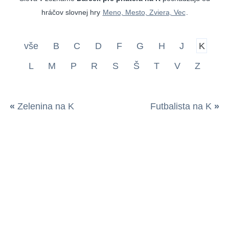
hráčov slovnej hry
Meno, Mesto, Zviera, Vec
.
vše
B
C
D
F
G
H
J
K
L
M
P
R
S
Š
T
V
Z
«
Zelenina na K
Futbalista na K
»