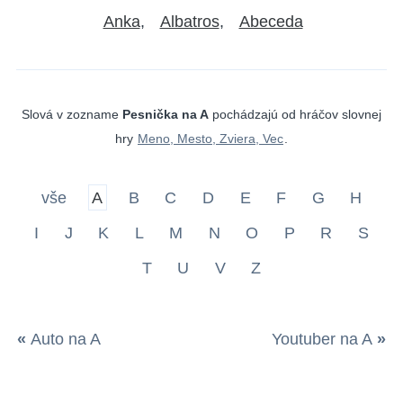
Anka
Albatros
Abeceda
Slová v zozname
Pesnička na A
pochádzajú od hráčov slovnej
hry
Meno, Mesto, Zviera, Vec
.
vše
A
B
C
D
E
F
G
H
I
J
K
L
M
N
O
P
R
S
T
U
V
Z
«
Auto na A
Youtuber na A
»