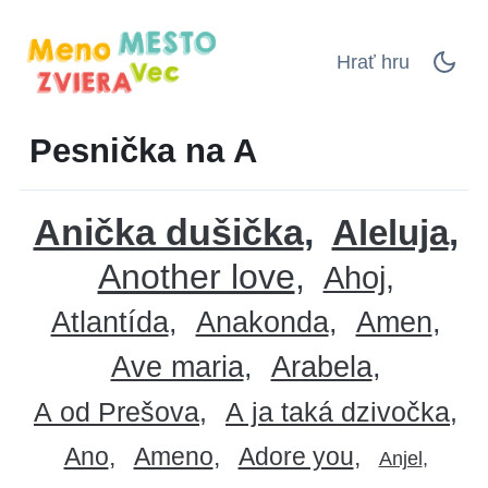
Hrať hru
Pesnička na A
Anička dušička
Aleluja
Another love
Ahoj
Atlantída
Anakonda
Amen
Ave maria
Arabela
A od Prešova
A ja taká dzivočka
Ano
Ameno
Adore you
Anjel