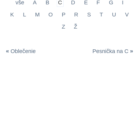
vše
A
B
C
D
E
F
G
I
K
L
M
O
P
R
S
T
U
V
Z
Ž
«
Oblečenie
Pesnička na C
»