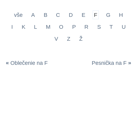
vše
A
B
C
D
E
F
G
H
I
K
L
M
O
P
R
S
T
U
V
Z
Ž
«
Oblečenie na F
Pesnička na F
»