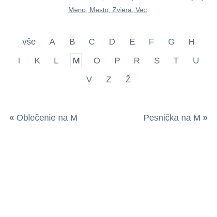
Meno, Mesto, Zviera, Vec
.
vše
A
B
C
D
E
F
G
H
I
K
L
M
O
P
R
S
T
U
V
Z
Ž
«
Oblečenie na M
Pesnička na M
»