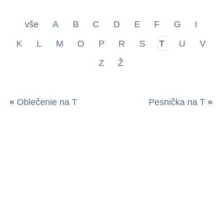
vše
A
B
C
D
E
F
G
I
K
L
M
O
P
R
S
T
U
V
Z
Ž
«
Oblečenie na T
Pesnička na T
»