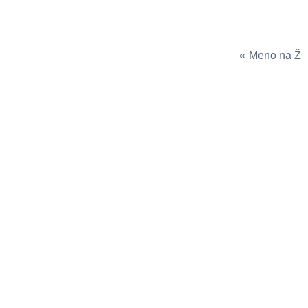
«
Meno na Ž