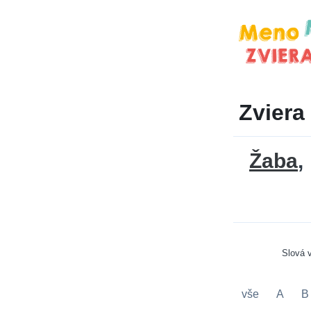
Zviera
Žaba
Slová 
vše
A
B