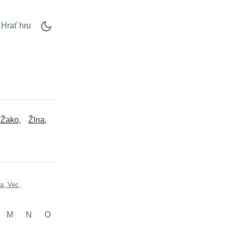
Hrať hru
Žako
Žlna
a, Vec
.
M
N
O