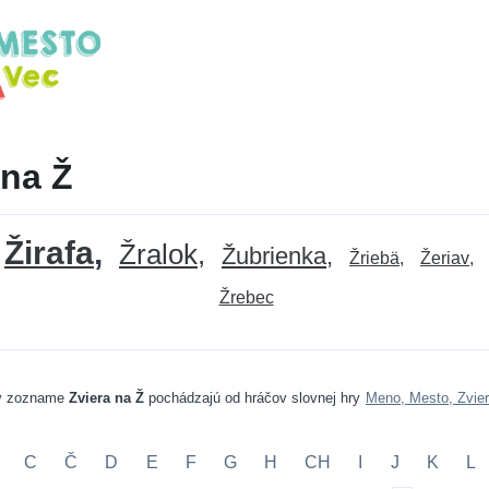
 na Ž
Žirafa
Žralok
Žubrienka
Žriebä
Žeriav
Žrebec
v zozname
Zviera na Ž
pochádzajú od hráčov slovnej hry
Meno, Mesto, Zvier
C
Č
D
E
F
G
H
CH
I
J
K
L