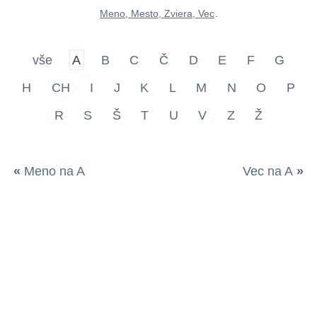
Meno, Mesto, Zviera, Vec
.
vše
A
B
C
Č
D
E
F
G
H
CH
I
J
K
L
M
N
O
P
R
S
Š
T
U
V
Z
Ž
«
Meno na A
Vec na A
»