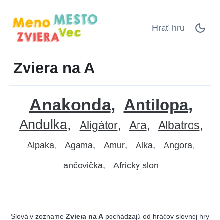
Hrať hru
Zviera na A
Anakonda
Antilopa
Andulka
Aligátor
Ara
Albatros
Alpaka
Agama
Amur
Alka
Angora
ančovička
Africký slon
Slová v zozname
Zviera na A
pochádzajú od hráčov slovnej hry