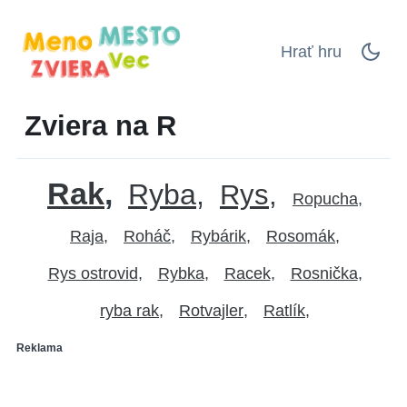
Hrať hru
Zviera na R
Rak
Ryba
Rys
Ropucha
Raja
Roháč
Rybárik
Rosomák
Rys ostrovid
Rybka
Racek
Rosnička
ryba rak
Rotvajler
Ratlík
Reklama