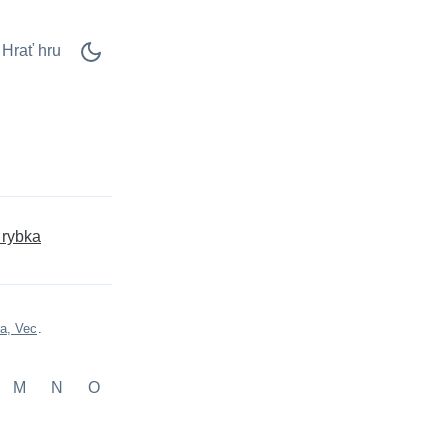
Hrať hru
 rybka
a, Vec
.
M
N
O