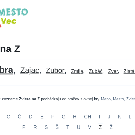
 na Z
bra
Zajac
Zubor
Zmija
Zubáč
Zver
Zlatá
v zozname
Zviera na Z
pochádzajú od hráčov slovnej hry
Meno, Mesto, Zvier
C
Č
D
E
F
G
H
CH
I
J
K
L
P
R
S
Š
T
U
V
Z
Ž