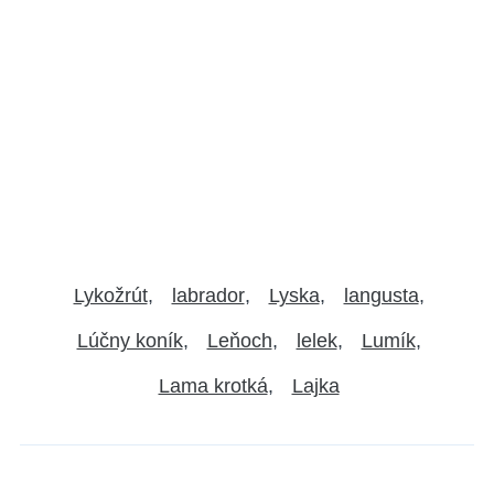
Lykožrút
labrador
Lyska
langusta
Lúčny koník
Leňoch
lelek
Lumík
Lama krotká
Lajka