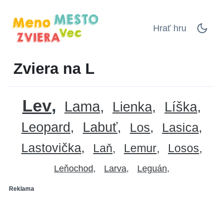
Hrať hru
Zviera na L
Lev
Lama
Lienka
Líška
Leopard
Labuť
Los
Lasica
Lastovička
Laň
Lemur
Losos
Leňochod
Larva
Leguán
Reklama