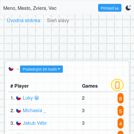
Meno, Mesto, Zviera, Vec
Prihlásiť sa
Úvodná stránka
Sieň slávy
-
Posledných 24 hodín
# Player
Games
1.
Luky 😁
2
8
2.
Michaela _
3
5
3.
Jakub Vébr
3
4