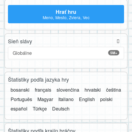
Hrať hru
Meno, Mesto, Zviera, Vec
Sieň slávy
Globálne
5M+
Štatistiky podľa jazyka hry
bosanski
français
slovenčina
hrvatski
čeština
Português
Magyar
Italiano
English
polski
español
Türkçe
Deutsch
Štatistiky podľa krajín hráčov