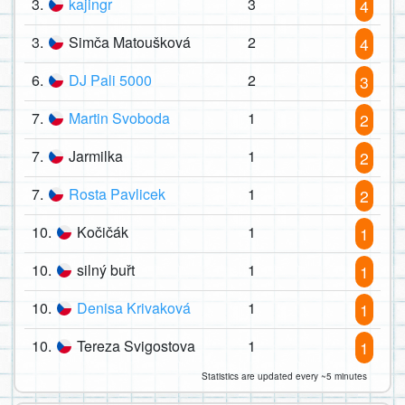
3.
kajingr
3
4
3.
Simča Matoušková
2
4
6.
DJ Pali 5000
2
3
7.
Martin Svoboda
1
2
7.
Jarmilka
1
2
7.
Rosta Pavlicek
1
2
10.
Kočičák
1
1
10.
silný buřt
1
1
10.
Denisa Krivaková
1
1
10.
Tereza Svigostova
1
1
Statistics are updated every ~5 minutes