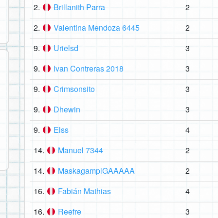
2.
Brillanith Parra
2
2.
Valentina Mendoza 6445
2
9.
Urielsd
3
9.
Ivan Contreras 2018
3
9.
Crimsonsito
3
9.
Dhewin
3
9.
Elss
4
14.
Manuel 7344
2
14.
MaskagampiGAAAAA
2
16.
Fabián Mathias
4
16.
Reefre
3