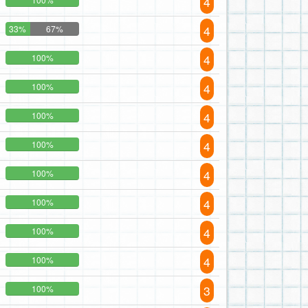
4
4
33%
67%
4
100%
4
100%
4
100%
4
100%
4
100%
4
100%
4
100%
4
100%
3
100%