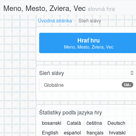
Meno, Mesto, Zviera, Vec
slovná hra
Úvodná stránka
Sieň slávy
Hrať hru
Meno, Mesto, Zviera, Vec
Sieň slávy
Globálne
5M+
Štatistiky podľa jazyka hry
bosanski
Català
čeština
Deutsch
English
español
français
hrvatski