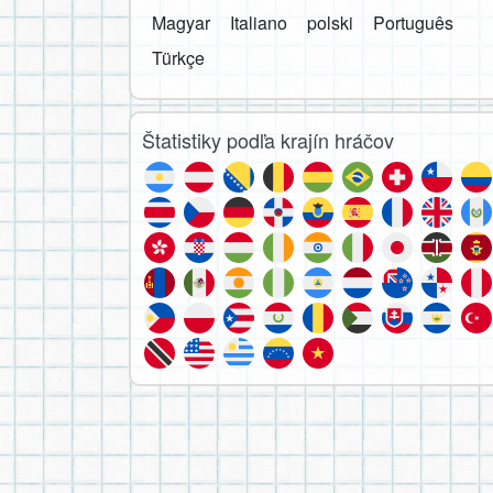
Magyar
Italiano
polski
Português
Türkçe
Štatistiky podľa krajín hráčov