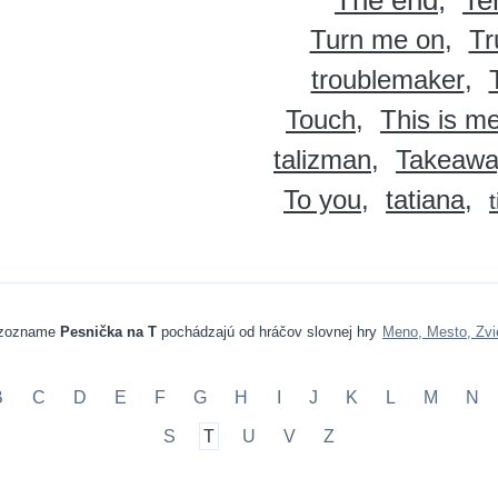
The end
Te
Turn me on
Tr
troublemaker
Touch
This is m
talizman
Takeawa
To you
tatiana
 zozname
Pesnička na T
pochádzajú od hráčov slovnej hry
Meno, Mesto, Zvi
B
C
D
E
F
G
H
I
J
K
L
M
N
S
T
U
V
Z