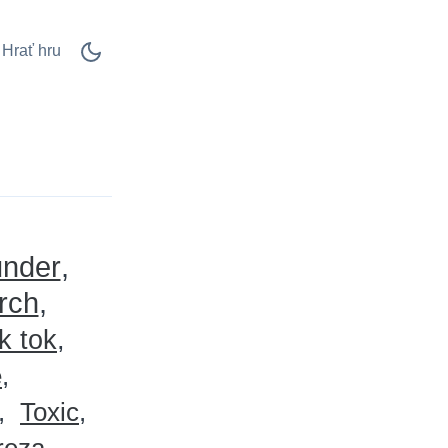
Hrať hru
nder
rch
ik tok
e
Toxic