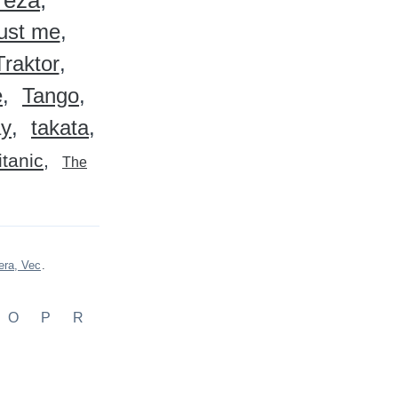
reza
ust me
Traktor
e
Tango
y
takata
titanic
The
era, Vec
.
O
P
R