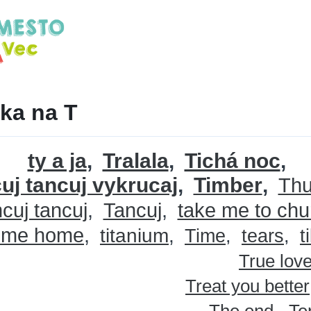
ka na T
ty a ja
Tralala
Tichá noc
uj tancuj vykrucaj
Timber
Thu
cuj tancuj
Tancuj
take me to chu
 me home
titanium
Time
tears
t
True lov
Treat you better