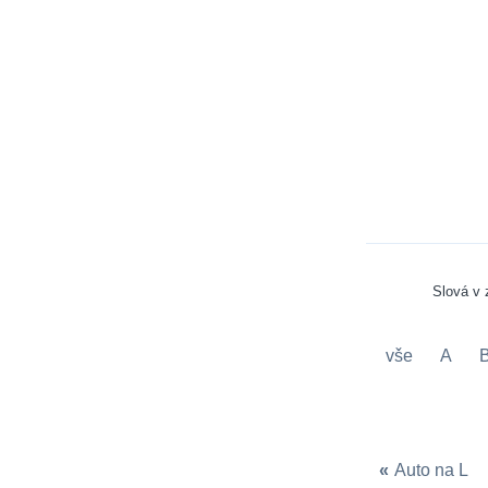
Slová v
vše
A
«
Auto na L