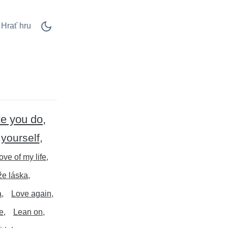
Hrať hru
ke you do
yourself
love of my life
že láska
a
Love again
e
Lean on