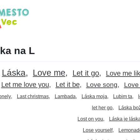
ka na L
Láska
Love me
Let it go
Love me li
Let me love you
Let it be
Love song
Love 
onely
Last christmas
Lambada
Láska moja
Lubim ta
let her go
Láska bo
Lost on you
Láska je lásk
Lose yourself
Lemonad