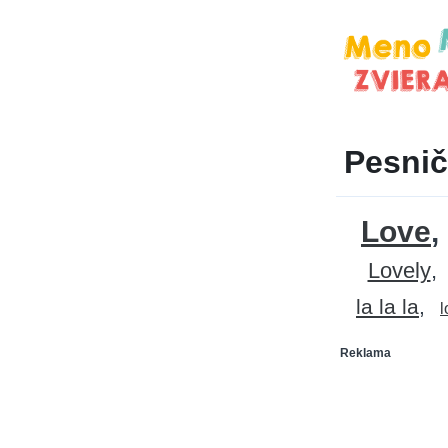
Pesnič
Love
Lovely
la la la
l
Reklama