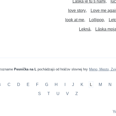
Láska je tu s nami
lu
love story
Love me agai
look at me
Lollipop
Let
Lekná
Láska moja
 zozname
Pesnička na L
pochádzajú od hráčov slovnej hry
Meno, Mesto, Zvi
B
C
D
E
F
G
H
I
J
K
L
M
N
S
T
U
V
Z
Y