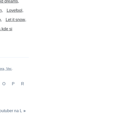
cid dreams
n
Lovefool
o
Let it snow
 kde si
era, Vec
.
O
P
R
outuber na L
»