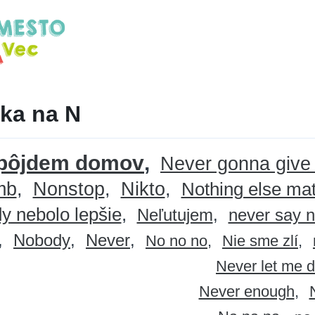
ka na N
pôjdem domov
Never gonna give
mb
Nonstop
Nikto
Nothing else mat
y nebolo lepšie
Neľutujem
never say 
Nobody
Never
No no no
Nie sme zlí
Never let me 
Never enough