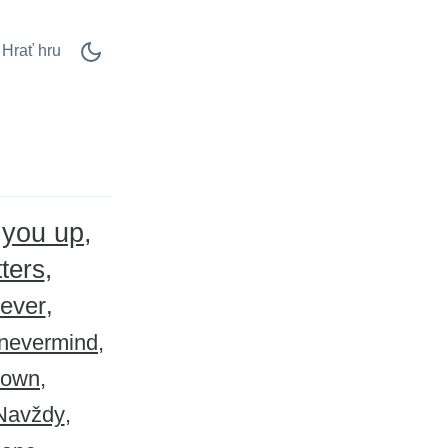
Hrať hru
 you up
ters
never
nevermind
down
Navždy