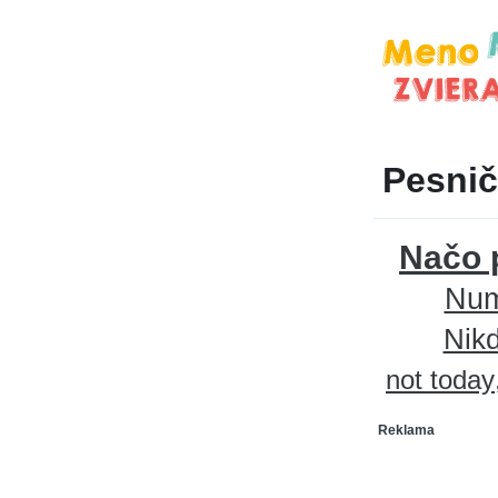
Pesnič
Načo 
Nu
Nikd
not today
Reklama