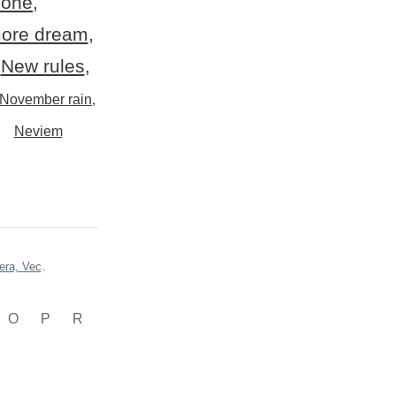
 one
ore dream
New rules
November rain
Neviem
era, Vec
.
O
P
R