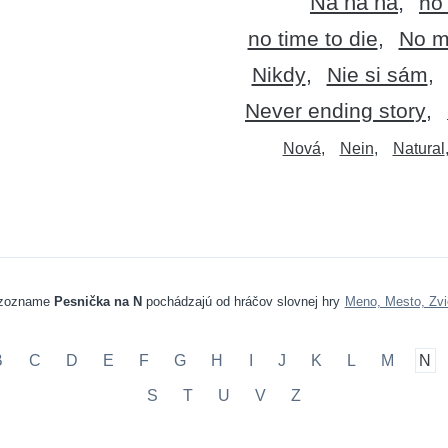
Na na na
no
no time to die
No m
Nikdy
Nie si sám
Never ending story
Nová
Nein
Natural
 zozname
Pesnička na N
pochádzajú od hráčov slovnej hry
Meno, Mesto, Zvi
B
C
D
E
F
G
H
I
J
K
L
M
N
S
T
U
V
Z