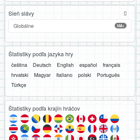
Sieň slávy
Globálne
5M+
Štatistiky podľa jazyka hry
čeština
Deutsch
English
español
français
hrvatski
Magyar
Italiano
polski
Português
Türkçe
Štatistiky podľa krajín hráčov