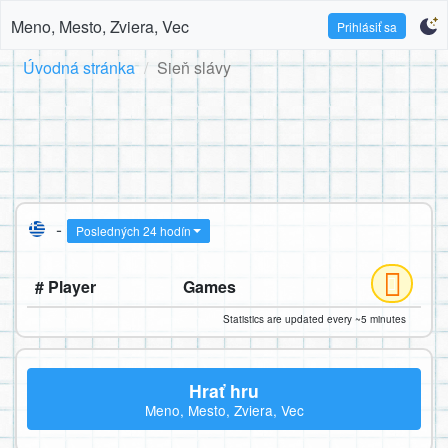
Meno, Mesto, Zviera, Vec
Prihlásiť sa
Úvodná stránka
Sieň slávy
-
Posledných 24 hodín
# Player
Games
Statistics are updated every ~5 minutes
Hrať hru
Meno, Mesto, Zviera, Vec