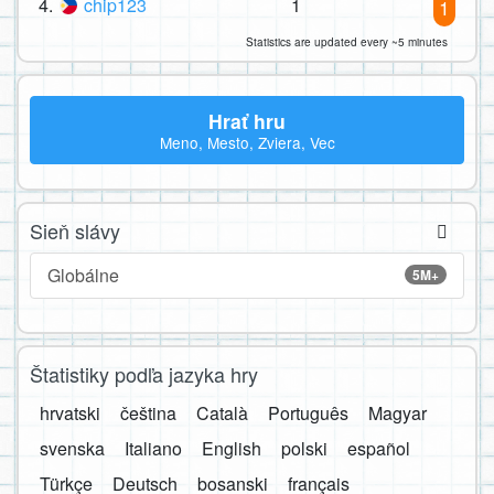
4.
chip123
1
1
Statistics are updated every ~5 minutes
Hrať hru
Meno, Mesto, Zviera, Vec
Sieň slávy
Globálne
5M+
Štatistiky podľa jazyka hry
hrvatski
čeština
Català
Português
Magyar
svenska
Italiano
English
polski
español
Türkçe
Deutsch
bosanski
français