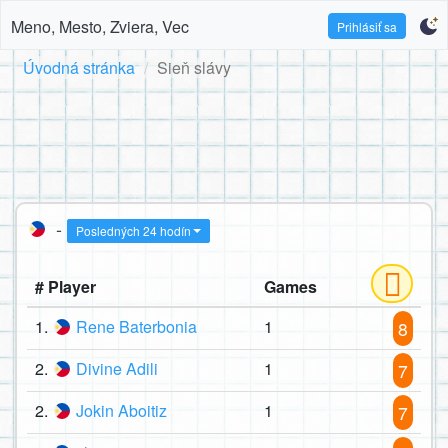
Meno, Mesto, Zviera, Vec
Prihlásiť sa
Úvodná stránka
Sieň slávy
-
Posledných 24 hodín
# Player
Games
1.
Rene Baterbonia
1
8
2.
Divine Adili
1
7
2.
Jokin Aboitiz
1
7