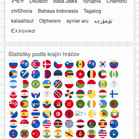
ትግርኛ
Deutsch
basa Jawa
татарча
Chamoru
chiShona
Bahasa Indonesia
Tagalog
kalaallisut
Otjiherero
aymar aru
Ελληνικά
Štatistiky podľa krajín hráčov