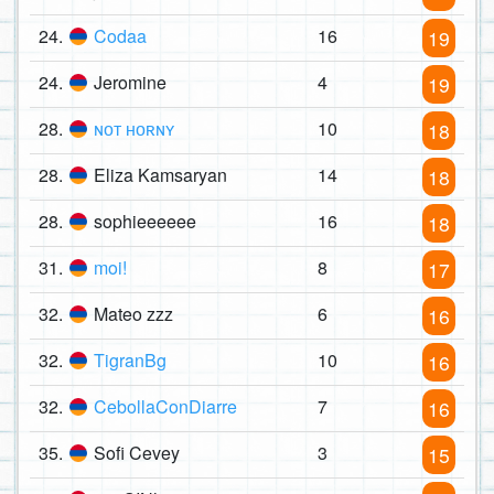
24.
Codaa
16
19
24.
Jeromine
4
19
28.
ɴᴏᴛ ʜᴏʀɴʏ
10
18
28.
Eliza Kamsaryan
14
18
28.
sophieeeeee
16
18
31.
moi!
8
17
32.
Mateo zzz
6
16
32.
TigranBg
10
16
32.
CebollaConDiarre
7
16
35.
Sofi Cevey
3
15