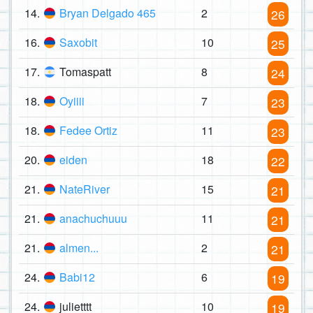
14.
Bryan Delgado 465
2
26
16.
Saxobit
10
25
17.
Tomaspatt
8
24
18.
Oyiiii
7
23
18.
Fedee Ortiz
11
23
20.
eiden
18
22
21.
NateRiver
15
21
21.
anachuchuuu
11
21
21.
almen...
2
21
24.
Babi12
6
19
24.
julietttt
10
19