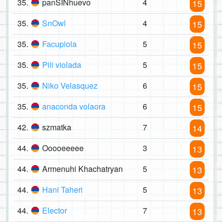
35.
panSINhuevo
4
15
35.
SnOwl
4
15
35.
Facupiola
5
15
35.
Pili violada
5
15
35.
Niko Velasquez
6
15
35.
anaconda volaora
6
15
42.
szmatka
7
14
44.
Ooooeeeee
3
13
44.
Armenuhi Khachatryan
5
13
44.
Hani Taheri
5
13
44.
Elector
7
13