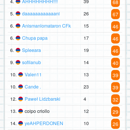
4.
AHHHHHHHH!!!!
39
68
5.
daaaaaaaaaaaani
26
67
6.
Anismanlomataron CFk
15
46
6.
Chupa papa
17
46
6.
Spleeara
19
46
9.
sofilanub
14
40
10.
Valen11
13
39
10.
Cande .
23
39
12.
Paweł Lidzbarski
4
32
13.
coipo criollo
12
29
14.
yeAHPERDONEN
10
26