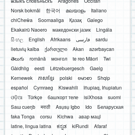
ѩзыкъ словѣньскъ
Aragonés
Occitan
Norsk bokmål
한국어
മലയാളം
Italiano
chiCheŵa
Soomaaliga
Қазақ
Galego
Ekakairũ Naoero
македонски јазик
Lingála
සිංහල
English
Afrikaans
فارسی
sardu
lietuvių kalba
ქართული
Akan
azərbaycan
తెలుగు
română
монгол
te reo Māori
Twi
Gàidhlig
eesti
Lëtzebuergesch
Gaelg
Kernewek
ភាសាខ្មែរ
polski
ဗမာစာ
Shqip
español
Cymraeg
Kiswahili
Iñupiaq, Iñupiatun
ଓଡ଼ିଆ
Türkçe
башҡорт теле
isiXhosa
suomi
Saɯ cueŋƅ
मराठी
Asụsụ Igbo
Ido
Беларуская
faka Tonga
corsu
Kichwa
авар мацӀ
latine, lingua latina
ಕನ್ನಡ
kiRundi
Afaraf