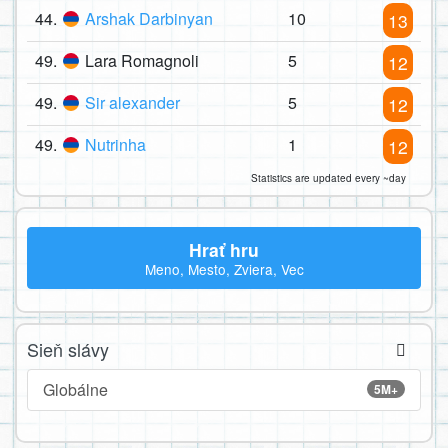
44.
Arshak Darbinyan
10
13
49.
Lara Romagnoli
5
12
49.
Sir alexander
5
12
49.
Nutrinha
1
12
Statistics are updated every ~day
Hrať hru
Meno, Mesto, Zviera, Vec
Sieň slávy
Globálne
5M+