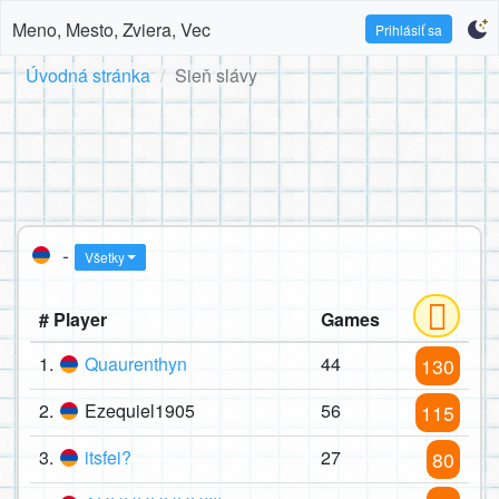
Meno, Mesto, Zviera, Vec
Prihlásiť sa
Úvodná stránka
Sieň slávy
-
Všetky
# Player
Games
1.
Quaurenthyn
44
130
2.
Ezequiel1905
56
115
3.
itsfei?
27
80