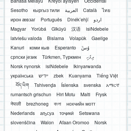
Bahasa Melayu
Kreyòl ayisyen
Occidental
Sesotho
кыргыз тили
العربية
Català
ไทย
ирон æвзаг
Português
Dinékʼehǰí
اردو
Magyar
Yorùbá
Gĩkũyũ
汉语
isiNdebele
latviešu valoda
Bislama
Volapük
Gaeilge
Kanuri
коми кыв
Esperanto
َوُسَ
српски језик
Türkmen, Түркмен
ދިވެހި
Norsk nynorsk
isiNdebele
Ikinyarwanda
українська
ייִדיש
zbek
Kuanyama
Tiếng Việt
བོད་ཡིག
Tshivenḓa
Íslenska
svenska
አማርኛ
rumantsch grischun
Hiri Motu
Malti
Frysk
नेपाली
brezhoneg
বাংলা
нохчийн мотт
Nederlands
аҧсуа
тоҷикӣ
Setswana
slovenščina
Walon
Afaan Oromoo
Norsk