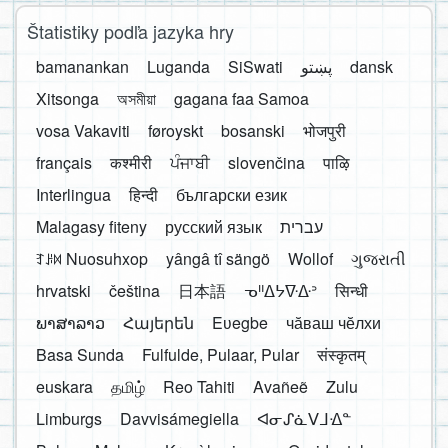
Štatistiky podľa jazyka hry
bamanankan
Luganda
SiSwati
پښتو
dansk
Xitsonga
অসমীয়া
gagana faa Samoa
vosa Vakaviti
føroyskt
bosanski
भोजपुरी
français
कश्मीरी
ਪੰਜਾਬੀ
slovenčina
पाऴि
Interlingua
हिन्दी
български език
Malagasy fiteny
русский язык
עברית
ꆈꌠ꒿ Nuosuhxop
yângâ tî sängö
Wollof
ગુજરાતી
hrvatski
čeština
日本語
ᓀᐦᐃᔭᐍᐏᐣ
सिन्धी
ພາສາລາວ
Հայերեն
Eʋegbe
чӑваш чӗлхи
Basa Sunda
Fulfulde, Pulaar, Pular
संस्कृतम्
euskara
தமிழ்
Reo Tahiti
Avañeẽ
Zulu
Limburgs
Davvisámegiella
ᐊᓂᔑᓈᐯᒧᐎᓐ