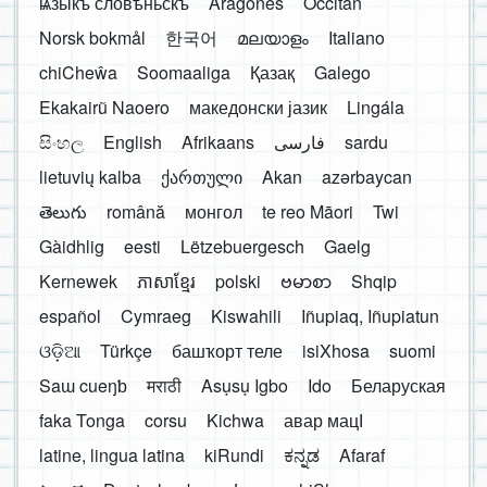
ѩзыкъ словѣньскъ
Aragonés
Occitan
Norsk bokmål
한국어
മലയാളം
Italiano
chiCheŵa
Soomaaliga
Қазақ
Galego
Ekakairũ Naoero
македонски јазик
Lingála
සිංහල
English
Afrikaans
فارسی
sardu
lietuvių kalba
ქართული
Akan
azərbaycan
తెలుగు
română
монгол
te reo Māori
Twi
Gàidhlig
eesti
Lëtzebuergesch
Gaelg
Kernewek
ភាសាខ្មែរ
polski
ဗမာစာ
Shqip
español
Cymraeg
Kiswahili
Iñupiaq, Iñupiatun
ଓଡ଼ିଆ
Türkçe
башҡорт теле
isiXhosa
suomi
Saɯ cueŋƅ
मराठी
Asụsụ Igbo
Ido
Беларуская
faka Tonga
corsu
Kichwa
авар мацӀ
latine, lingua latina
kiRundi
ಕನ್ನಡ
Afaraf