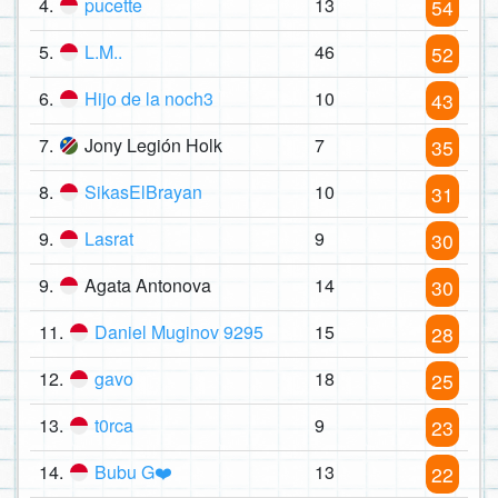
4.
pucette
13
54
5.
L.M..
46
52
6.
Hijo de la noch3
10
43
7.
Jony Legión Holk
7
35
8.
SikasElBrayan
10
31
9.
Lasrat
9
30
9.
Agata Antonova
14
30
11.
Daniel Muginov 9295
15
28
12.
gavo
18
25
13.
t0rca
9
23
14.
Bubu G❤️
13
22