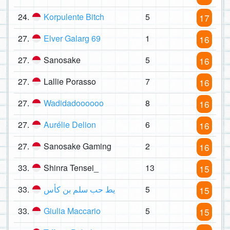
24.
Korpulente Bitch
5
17
27.
Elver Galarg 69
1
16
27.
Sanosake
5
16
27.
Lallie Porasso
7
16
27.
Wadidadoooooo
8
16
27.
Aurélie Delion
6
16
27.
Sanosake Gaming
2
16
33.
Shinra Tensei_
13
15
33.
يط حب سلم بن كأس
5
15
33.
Giulia Maccario
5
15