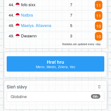
44.
fofo sixx
7
11
44.
Natbra
7
11
49.
Maelys. Allavena
5
10
49.
Dwawnn
3
10
Statistics are updated every ~day
Hrať hru
Meno, Mesto, Zviera, Vec
Sieň slávy
Globálne
5M+