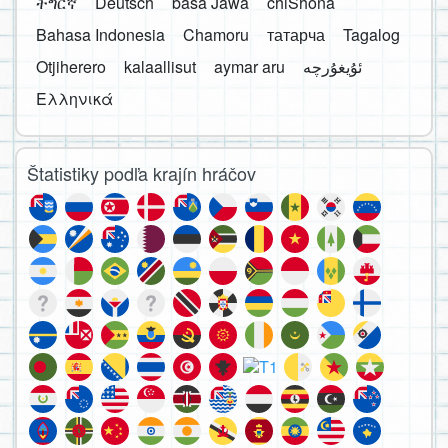
ትግርኛ
Deutsch
basa Jawa
chiShona
Bahasa Indonesia
Chamoru
татарча
Tagalog
Otjiherero
kalaallisut
aymar aru
Ελληνικά
Štatistiky podľa krajín hráčov