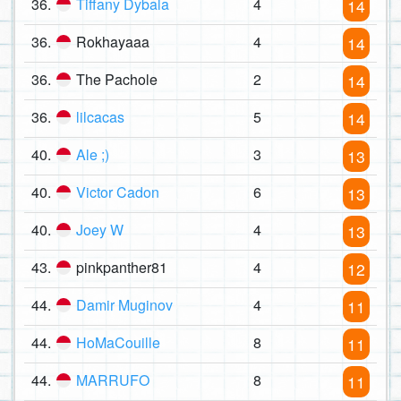
36.
Tiffany Dybala
4
14
36.
Rokhayaaa
4
14
36.
The Pachole
2
14
36.
lilcacas
5
14
40.
Ale ;)
3
13
40.
Victor Cadon
6
13
40.
Joey W
4
13
43.
pinkpanther81
4
12
44.
Damir Muginov
4
11
44.
HoMaCouille
8
11
44.
MARRUFO
8
11