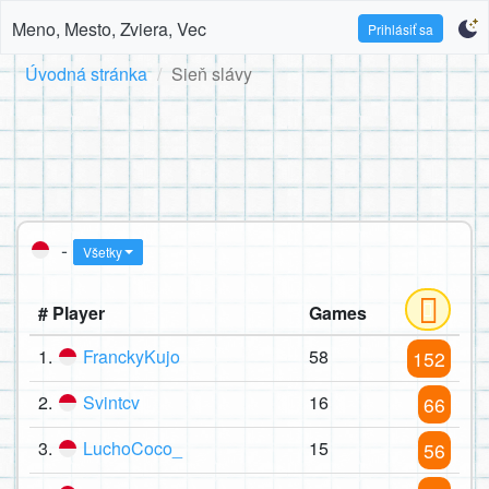
Meno, Mesto, Zviera, Vec
Prihlásiť sa
Úvodná stránka
Sieň slávy
-
Všetky
# Player
Games
1.
FranckyKujo
58
152
2.
Svintcv
16
66
3.
LuchoCoco_
15
56