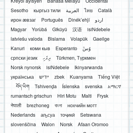
Kreyòl ayisyen
Bahasa Melayu
Occidental
Sesotho
кыргыз тили
العربية
ไทย
Català
ирон æвзаг
Português
Dinékʼehǰí
اردو
Magyar
Yorùbá
Gĩkũyũ
汉语
isiNdebele
latviešu valoda
Bislama
Volapük
Gaeilge
Kanuri
коми кыв
Esperanto
َوُسَ
српски језик
ދިވެހި
Türkmen, Түркмен
Norsk nynorsk
isiNdebele
Ikinyarwanda
українська
ייִדיש
zbek
Kuanyama
Tiếng Việt
བོད་ཡིག
Tshivenḓa
Íslenska
svenska
አማርኛ
rumantsch grischun
Hiri Motu
Malti
Frysk
नेपाली
brezhoneg
বাংলা
нохчийн мотт
Nederlands
аҧсуа
тоҷикӣ
Setswana
slovenščina
Walon
Norsk
Afaan Oromoo