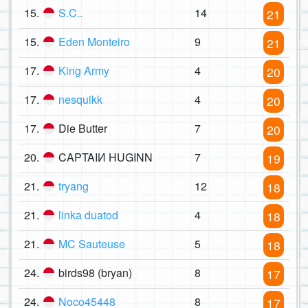
15.
S.C..
14
21
15.
Eden Monteiro
9
21
17.
King Army
4
20
17.
nesquikk
4
20
17.
Die Butter
7
20
20.
CAPTAIИ HUGINN
7
19
21.
tryang
12
18
21.
linka duatod
4
18
21.
MC Sauteuse
5
18
24.
birds98 (bryan)
8
17
24.
Noco45448
8
17