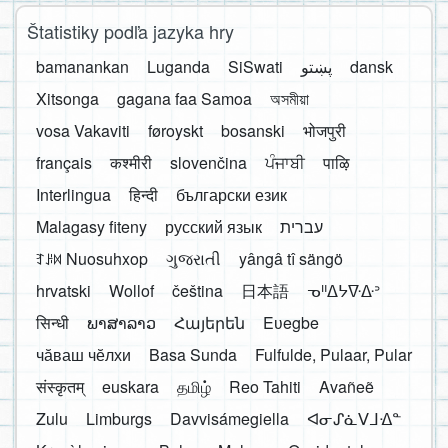
Štatistiky podľa jazyka hry
bamanankan
Luganda
SiSwati
پښتو
dansk
Xitsonga
gagana faa Samoa
অসমীয়া
vosa Vakaviti
føroyskt
bosanski
भोजपुरी
français
कश्मीरी
slovenčina
ਪੰਜਾਬੀ
पाऴि
Interlingua
हिन्दी
български език
Malagasy fiteny
русский язык
עברית
ꆈꌠ꒿ Nuosuhxop
ગુજરાતી
yângâ tî sängö
hrvatski
Wollof
čeština
日本語
ᓀᐦᐃᔭᐍᐏᐣ
सिन्धी
ພາສາລາວ
Հայերեն
Eʋegbe
чӑваш чӗлхи
Basa Sunda
Fulfulde, Pulaar, Pular
संस्कृतम्
euskara
தமிழ்
Reo Tahiti
Avañeẽ
Zulu
Limburgs
Davvisámegiella
ᐊᓂᔑᓈᐯᒧᐎᓐ