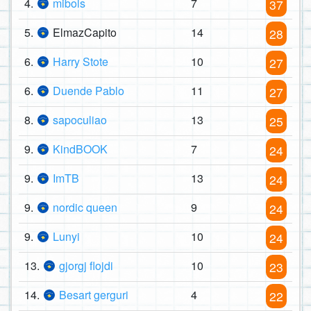
4.
mibols
7
37
5.
ElmazCapito
14
28
6.
Harry Stote
10
27
6.
Duende Pablo
11
27
8.
sapoculiao
13
25
9.
KindBOOK
7
24
9.
ImTB
13
24
9.
nordic queen
9
24
9.
Lunyi
10
24
13.
gjorgj flojdi
10
23
14.
Besart gerguri
4
22