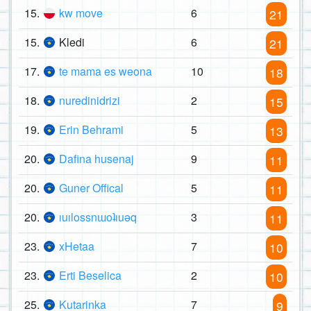
15.
kw move
6
21
15.
Kledi
6
21
17.
te mama es weona
10
18
18.
nuredinidrizi
2
15
19.
Erin Behrami
5
13
20.
Dafina husenaj
9
11
20.
Guner Offical
5
11
20.
ıuılossnɯoʇıuəq
3
11
23.
xHetaa
7
10
23.
Erti Beselica
2
10
25.
Kutarinka
7
9