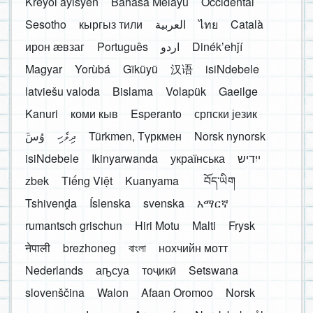
Kreyòl ayisyen
Bahasa Melayu
Occidental
Sesotho
кыргыз тили
العربية
ไทย
Català
ирон æвзаг
Português
اردو
Dinékʼehǰí
Magyar
Yorùbá
Gĩkũyũ
汉语
isiNdebele
latviešu valoda
Bislama
Volapük
Gaeilge
Kanuri
коми кыв
Esperanto
српски језик
َوُسَ
ދިވެހި
Türkmen, Түркмен
Norsk nynorsk
isiNdebele
Ikinyarwanda
українська
ייִדיש
zbek
Tiếng Việt
Kuanyama
བོད་ཡིག
Tshivenḓa
Íslenska
svenska
አማርኛ
rumantsch grischun
Hiri Motu
Malti
Frysk
नेपाली
brezhoneg
বাংলা
нохчийн мотт
Nederlands
аҧсуа
тоҷикӣ
Setswana
slovenščina
Walon
Afaan Oromoo
Norsk