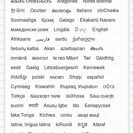
ѩзыкъ словѣньскъ
Aragonés
Norsk bokmål
한국어
Occitan
മലയാളം
Italiano
chiCheŵa
Soomaaliga
Қазақ
Galego
Ekakairũ Naoero
македонски јазик
Lingála
සිංහල
English
Afrikaans
فارسی
sardu
ქართული
lietuvių kalba
Akan
azərbaycan
తెలుగు
română
монгол
te reo Māori
Twi
Gàidhlig
eesti
Gaelg
Lëtzebuergesch
Kernewek
ភាសាខ្មែរ
polski
ဗမာစာ
Shqip
español
Cymraeg
Kiswahili
Iñupiaq, Iñupiatun
ଓଡ଼ିଆ
Türkçe
башҡорт теле
isiXhosa
Saɯ cueŋƅ
suomi
मराठी
Asụsụ Igbo
Ido
Беларуская
faka Tonga
Kichwa
corsu
авар мацӀ
latine, lingua latina
kiRundi
ಕನ್ನಡ
Afaraf