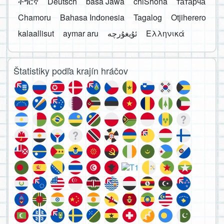
ትግርኛ
Deutsch
basa Jawa
chiShona
татарча
Chamoru
Bahasa Indonesia
Tagalog
Otjiherero
kalaallisut
aymar aru
Ελληνικά
Štatistiky podľa krajín hráčov