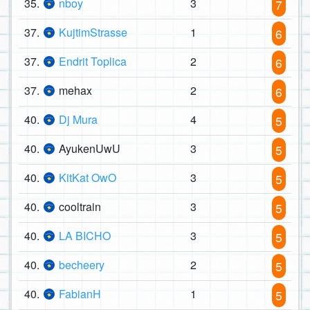
35.
nboy
3
7
37.
KujtimStrasse
1
6
37.
Endrit Toplica
2
6
37.
mehax
2
6
40.
Dj Mura
4
5
40.
AyukenUwU
3
5
40.
KitKat OwO
3
5
40.
cooltrain
3
5
40.
LA BICHO
3
5
40.
becheery
2
5
40.
FabianH
1
5