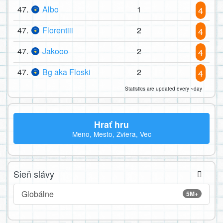
47.
Albo
1
4
47.
Florentiii
2
4
47.
Jakooo
2
4
47.
Bg aka Floski
2
4
Statistics are updated every ~day
Hrať hru
Meno, Mesto, Zviera, Vec
Sieň slávy
Globálne
5M+