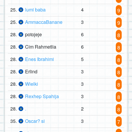
25.
lumi baba
4
9
25.
AmmaccaBanane
3
9
28.
potojeje
6
8
28.
Cim Rahmetlia
6
8
28.
Enes Ibrahimi
5
8
28.
Erlind
3
8
28.
Wielki
3
8
28.
Rexhep Spahija
3
8
28.
.
2
8
35.
Oscar? si
3
7