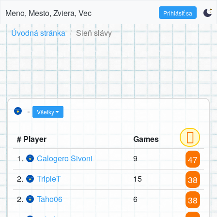
Meno, Mesto, Zviera, Vec
Prihlásiť sa
Úvodná stránka
Sieň slávy
-
Všetky
# Player
Games
1.
Calogero Sivoni
9
47
2.
TripleT
15
38
2.
Taho06
6
38