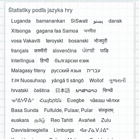
Štatistiky podľa jazyka hry
Luganda
bamanankan
SiSwati
پښتو
dansk
Xitsonga
gagana faa Samoa
অসমীয়া
vosa Vakaviti
føroyskt
bosanski
भोजपुरी
français
कश्मीरी
slovenčina
ਪੰਜਾਬੀ
पाऴि
Interlingua
हिन्दी
български език
Malagasy fiteny
русский язык
עברית
ꆈꌠ꒿ Nuosuhxop
yângâ tî sängö
Wollof
ગુજરાતી
hrvatski
čeština
日本語
ພາສາລາວ
सिन्धी
ᓀᐦᐃᔭᐍᐏᐣ
Հայերեն
Eʋegbe
чӑваш чӗлхи
Basa Sunda
Fulfulde, Pulaar, Pular
संस्कृतम्
euskara
தமிழ்
Reo Tahiti
Avañeẽ
Zulu
Davvisámegiella
Limburgs
ᐊᓂᔑᓈᐯᒧᐎᓐ